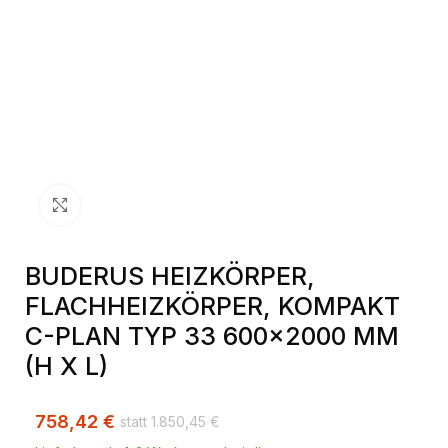
Klick zum Vergrößern
BUDERUS HEIZKÖRPER,
FLACHHEIZKÖRPER, KOMPAKT
C-PLAN TYP 33 600×2000 MM
(H X L)
758,42
€
1.850,45
€