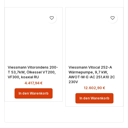
Viessmann Vitorondens 200-
Viessmann Vitocal 252-A
T 53,7kW, Ölkessel VT200,
Wärmepumpe, 9,7 kW,
VF300, koaxial RU
AWOT-M-E-AC 251.A10 2C
230V
4.417,94
€
12.602,90
€
In den Warenkorb
In den Warenkorb