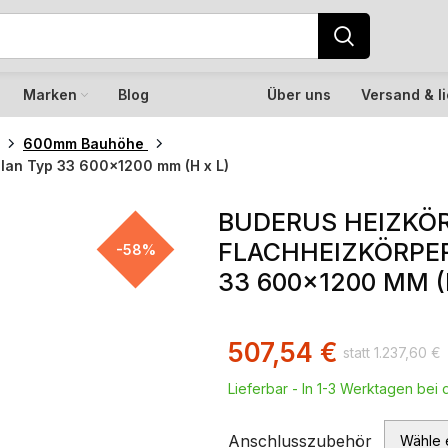
Marken
Blog
Über uns
Versand & l
600mm Bauhöhe
Plan Typ 33 600×1200 mm (H x L)
BUDERUS HEIZKÖR
FLACHHEIZKÖRPER
-58%
33 600×1200 MM (
507,54
€
1.237,60
€
Lieferbar - In 1-3 Werktagen bei d
Anschlusszubehör