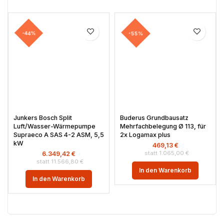
-44%
-55%
Junkers Bosch Split
Buderus Grundbausatz
Luft/Wasser-Wärmepumpe
Mehrfachbelegung Ø 113, für
Supraeco A SAS 4-2 ASM, 5,5
2x Logamax plus
kW
469,13
€
1.065,00
€
6.349,42
€
11.566,80
€
In den Warenkorb
In den Warenkorb