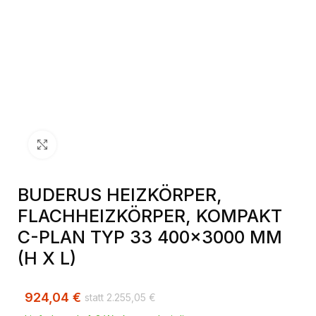
Klick zum Vergrößern
BUDERUS HEIZKÖRPER,
FLACHHEIZKÖRPER, KOMPAKT
C-PLAN TYP 33 400×3000 MM
(H X L)
924,04
€
2.255,05
€