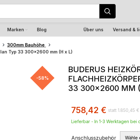
Marken
Blog
Über uns
Versand & l
300mm Bauhöhe
Plan Typ 33 300×2600 mm (H x L)
BUDERUS HEIZKÖR
FLACHHEIZKÖRPER
-58%
33 300×2600 MM (
758,42
€
1.850,45
€
Lieferbar - In 1-3 Werktagen bei d
Anschlusszubehör