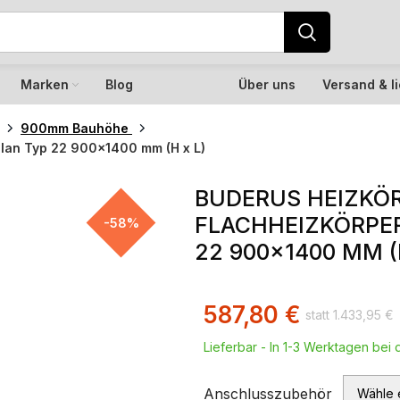
Marken
Blog
Über uns
Versand & l
900mm Bauhöhe
Plan Typ 22 900×1400 mm (H x L)
BUDERUS HEIZKÖR
FLACHHEIZKÖRPER
-58%
22 900×1400 MM (
587,80
€
1.433,95
€
Lieferbar - In 1-3 Werktagen bei d
Anschlusszubehör