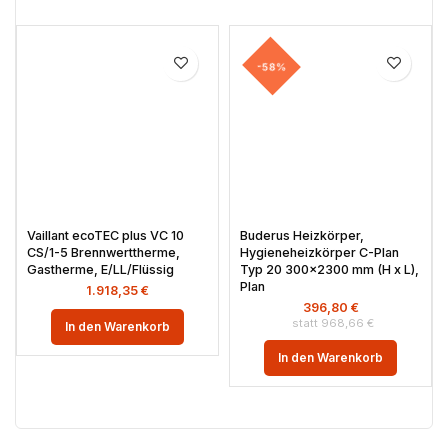
-58%
Vaillant ecoTEC plus VC 10
Buderus Heizkörper,
CS/1-5 Brennwerttherme,
Hygieneheizkörper C-Plan
Gastherme, E/LL/Flüssig
Typ 20 300×2300 mm (H x L),
Plan
1.918,35
€
396,80
€
968,66
€
In den Warenkorb
In den Warenkorb