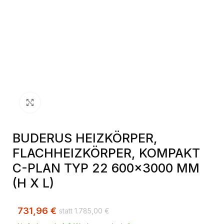
Klick zum Vergrößern
BUDERUS HEIZKÖRPER,
FLACHHEIZKÖRPER, KOMPAKT
C-PLAN TYP 22 600×3000 MM
(H X L)
731,96
€
1.785,00
€