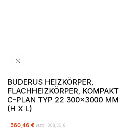
Klick zum Vergrößern
BUDERUS HEIZKÖRPER,
FLACHHEIZKÖRPER, KOMPAKT
C-PLAN TYP 22 300×3000 MM
(H X L)
560,46
€
1.368,50
€