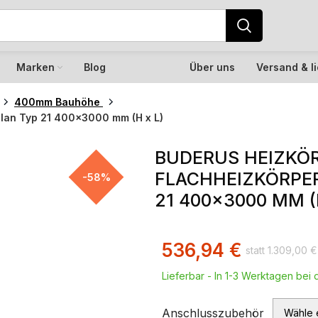
Marken
Blog
Über uns
Versand & l
400mm Bauhöhe
Plan Typ 21 400×3000 mm (H x L)
BUDERUS HEIZKÖR
FLACHHEIZKÖRPER
-58%
21 400×3000 MM (
536,94
€
1.309,00
€
Lieferbar - In 1-3 Werktagen bei d
Anschlusszubehör