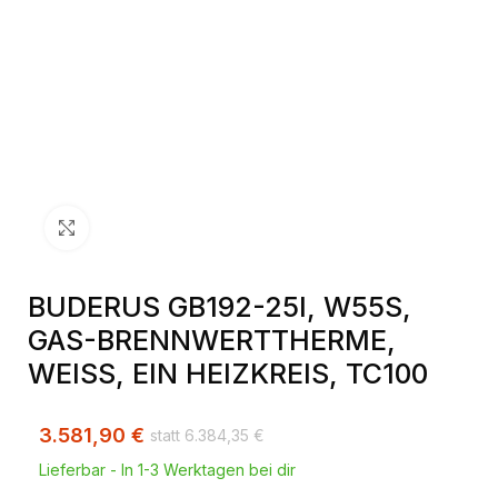
Klick zum Vergrößern
BUDERUS GB192-25I, W55S,
GAS-BRENNWERTTHERME,
WEISS, EIN HEIZKREIS, TC100
3.581,90
€
6.384,35
€
Lieferbar - In 1-3 Werktagen bei dir