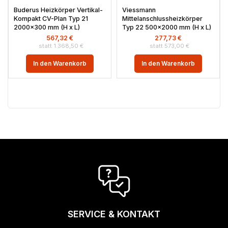
Buderus Heizkörper Vertikal-
Viessmann
Kompakt CV-Plan Typ 21
Mittelanschlussheizkörper
2000×300 mm (H x L)
Typ 22 500×2000 mm (H x L)
567,32
€
277,73
€
1.368,50
€
573,00
€
In den Warenkorb
In den Warenkorb
SERVICE & KONTAKT