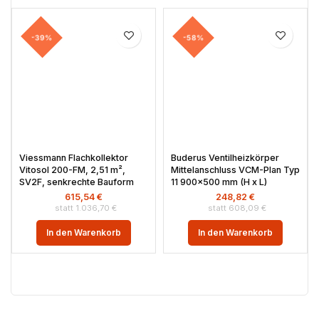
-39%
-58%
Viessmann Flachkollektor
Buderus Ventilheizkörper
Vitosol 200-FM, 2,51 m²,
Mittelanschluss VCM-Plan Typ
SV2F, senkrechte Bauform
11 900×500 mm (H x L)
615,54
€
248,82
€
1.036,70
€
608,09
€
In den Warenkorb
In den Warenkorb