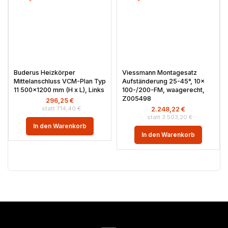
Buderus Heizkörper
Viessmann Montagesatz
Mittelanschluss VCM-Plan Typ
Aufständerung 25-45°, 10x
11 500×1200 mm (H x L), Links
100-/200-FM, waagerecht,
Z005498
296,25
€
714,40
€
2.248,22
€
3.503,20
€
In den Warenkorb
In den Warenkorb