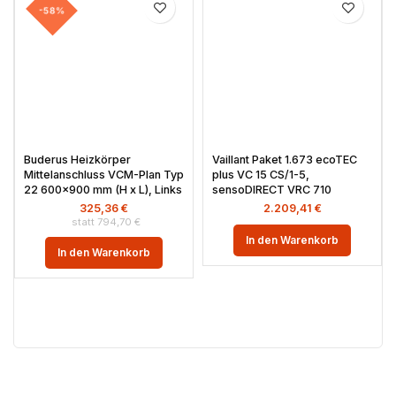
-58%
Buderus Heizkörper
Vaillant Paket 1.673 ecoTEC
Mittelanschluss VCM-Plan Typ
plus VC 15 CS/1-5,
22 600×900 mm (H x L), Links
sensoDIRECT VRC 710
325,36
€
2.209,41
€
794,70
€
In den Warenkorb
In den Warenkorb