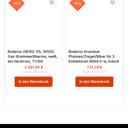
-43%
-43%
Buderus GB192-25i, W55S,
Buderus Grundset
Gas-Brennwerttherme, weiß,
Pfannen/Ziegel/Biber für 2
ein Heizkreis, TC100
Kollektoren SKN4.0-w, Indach
3.581,90
€
731,08
€
6.384,35
€
1.301,30
€
In den Warenkorb
In den Warenkorb