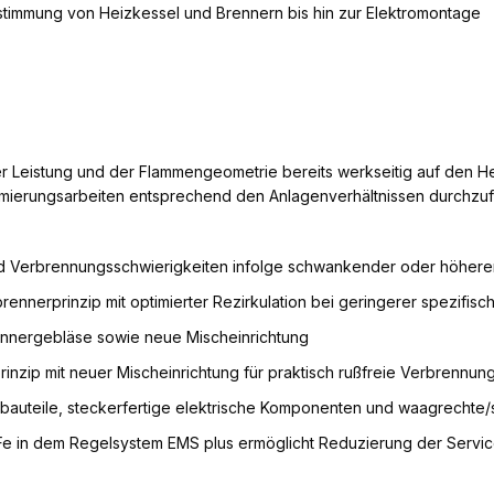
immung von Heizkessel und Brennern bis hin zur Elektromontage
der Leistung und der Flammengeometrie bereits werkseitig auf den H
ptimierungsarbeiten entsprechend den Anlagenverhältnissen durchzu
Verbrennungsschwierigkeiten infolge schwankender oder höherer 
rennerprinzip mit optimierter Rezirkulation bei geringerer spezifisc
rennergebläse sowie neue Mischeinrichtung
inzip mit neuer Mischeinrichtung für praktisch rußfreie Verbrennu
rbauteile, steckerfertige elektrische Komponenten und waagrechte/
 in dem Regelsystem EMS plus ermöglicht Reduzierung der Servic