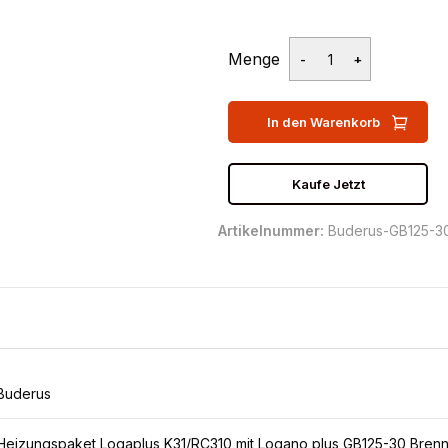
Menge
In den Warenkorb
Kaufe Jetzt
Artikelnummer:
Buderus-GB125-3
Buderus
Heizungspaket Logaplus K31/RC310 mit Logano plus GB125-30 Bren