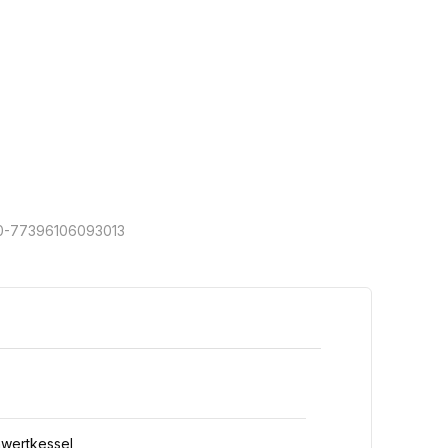
0-77396106093013
nwertkessel