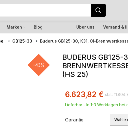
Marken
Blog
Über uns
Versand & l
sel
GB125-30
Buderus GB125-30, K31, Öl-Brennwertkessel
BUDERUS GB125-30
BRENNWERTKESSEL,
-43%
(HS 25)
6.623,82
€
11.804
Lieferbar - In 1-3 Werktagen bei d
Garantie