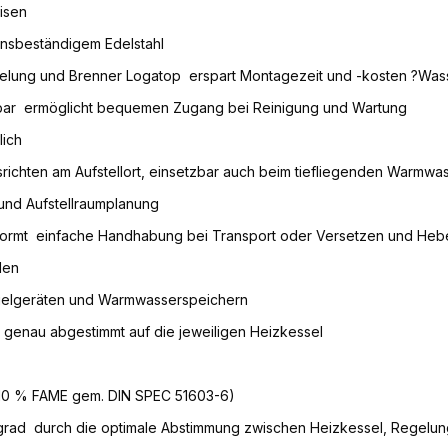
isen
onsbeständigem Edelstahl
egelung und Brenner Logatop  erspart Montagezeit und -kosten ?Wa
kbar  ermöglicht bequemen Zugang bei Reinigung und Wartung
lich
srichten am Aufstellort, einsetzbar auch beim tiefliegenden Warmwa
 und Aufstellraumplanung
eformt  einfache Handhabung bei Transport oder Versetzen und He
den
egelgeräten und Warmwasserspeichern
genau abgestimmt auf die jeweiligen Heizkessel
. 10 % FAME gem. DIN SPEC 51603-6)
rad  durch die optimale Abstimmung zwischen Heizkessel, Regelu