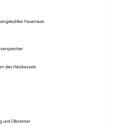
ssergekühlter Feuerraum
sserspeicher
ben des Heizkessels
ng und Ölbrenner