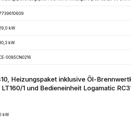
7739610609
29,0 kW
30,3 kW
CE-0085CN0216
0, Heizungspaket inklusive Öl-Brennwert
LT160/1 und Bedieneinheit Logamatic RC3
30 kW