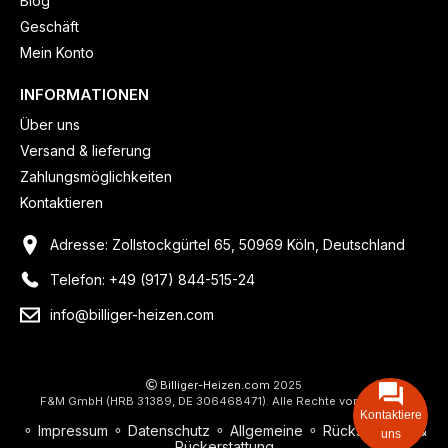
Blog
Geschäft
Mein Konto
INFORMATIONEN
Über uns
Versand & lieferung
Zahlungsmöglichkeiten
Kontaktieren
Adresse: Zollstockgürtel 65, 50969 Köln, Deutschland
Telefon: +49 (917) 844-515-24
info@billiger-heizen.com
Billiger-Heizen.com
2025
F&M GmbH (HRB 31389, DE 306468471). Alle Rechte vorbehalten.
Kontaktiere
⚬
Impressum
⚬
Datenschutz
⚬
Allgemeine
⚬
Rücksendung &
uns
Rückerstattung