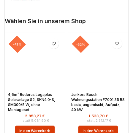
Wählen Sie in unserem Shop
-43%
-32%
4,6m² Buderus Logaplus
Junkers Bosch
Solaranlage S2, SKN4.0-S,
Wohnungsstation F7001 35 RS
SM300/5 W, ohne
basic, ungemischt, Aufputz,
Montageset
40 kW
2.853,27
€
1.533,70
€
5.081,90
€
2.312,17
€
In den Warenkorb
In den Warenkorb