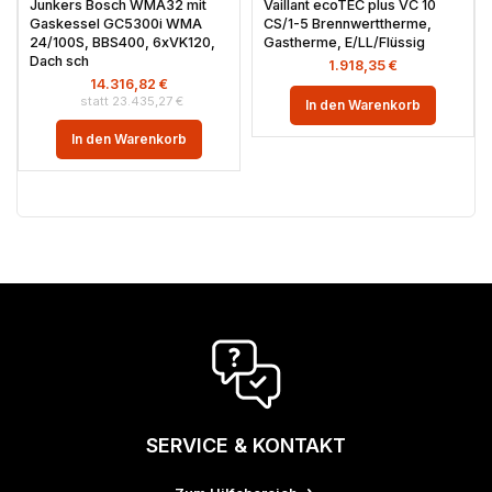
Junkers Bosch WMA32 mit
Vaillant ecoTEC plus VC 10
Gaskessel GC5300i WMA
CS/1-5 Brennwerttherme,
24/100S, BBS400, 6xVK120,
Gastherme, E/LL/Flüssig
Dach sch
1.918,35
€
14.316,82
€
23.435,27
€
In den Warenkorb
In den Warenkorb
SERVICE & KONTAKT