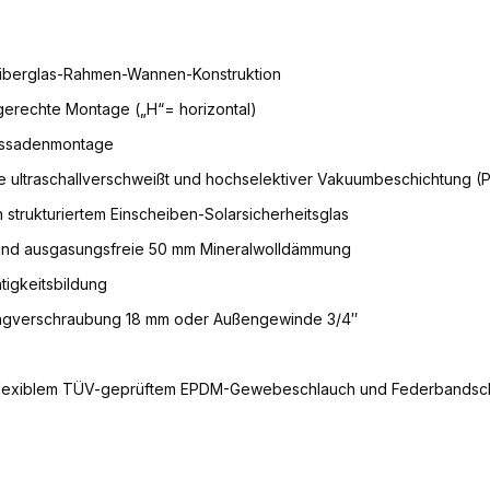
r Fiberglas-Rahmen-Wannen-Konstruktion
agerechte Montage („H“= horizontal)
Fassadenmontage
fe ultraschallverschweißt und hochselektiver Vakuumbeschichtung (
strukturiertem Einscheiben-Solarsicherheitsglas
nd ausgasungsfreie 50 mm Mineralwolldämmung
igkeitsbildung
ringverschraubung 18 mm oder Außengewinde 3/4″
t flexiblem TÜV-geprüftem EPDM-Gewebeschlauch und Federbandsche