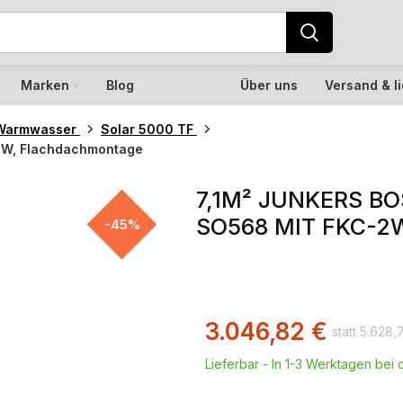
Marken
Blog
Über uns
Versand & l
Warmwasser
Solar 5000 TF
-2W, Flachdachmontage
7,1M² JUNKERS B
SO568 MIT FKC-
-45%
3.046,82
€
5.628,
Lieferbar - In 1-3 Werktagen bei d