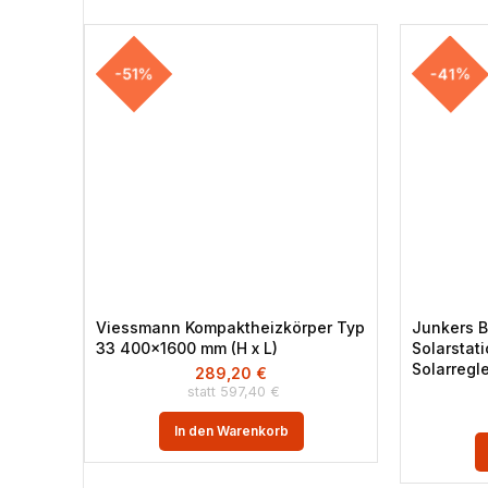
-51%
-41%
Viessmann Kompaktheizkörper Typ
Junkers B
33 400×1600 mm (H x L)
Solarstati
Solarregle
289,20
€
597,40
€
In den Warenkorb