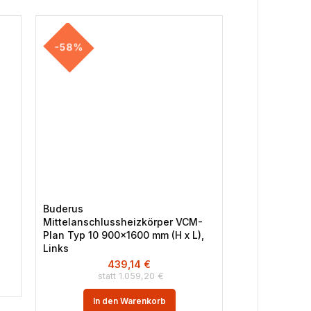
-58%
-44%
Buderus
Junkers Bosc
Mittelanschlussheizkörper VCM-
GC7000F 15, 
Plan Typ 10 900×1600 mm (H x L),
A, HS25/6
Links
6
439,14
€
1.059,20
€
In 
In den Warenkorb