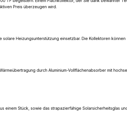
00 TF begeistern. Einem Flachkollektor, der Sie dank bewährter Tec
aktiven Preis überzeugen wird.
ie solare Heizungsunterstützung einsetzbar. Die Kollektoren könne
 Wärmeübertragung durch Aluminium-Vollflächenabsorber mit hochsel
s einem Stück, sowie das strapazierfähige Solarsicherheitsglas un