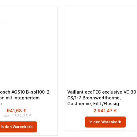
osch AGS10 B-sol100-2
Vaillant ecoTEC exclusive VC 30
on mit integriertem
CS/1-7 Brennwerttherme,
r
Gastherme, E/LL/Flüssig
941,68
€
2.941,47
€
1.624,35
€
In den Warenkorb
In den Warenkorb