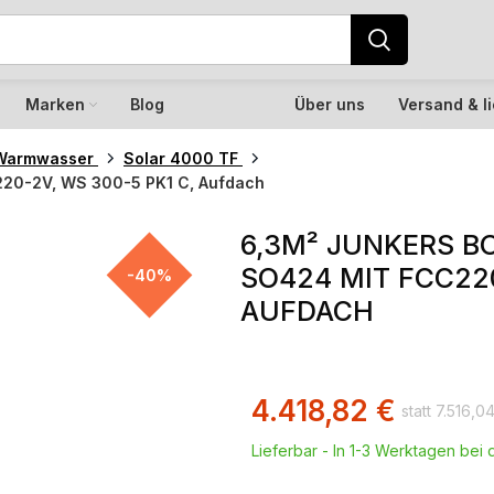
Marken
Blog
Über uns
Versand & l
Warmwasser
Solar 4000 TF
220-2V, WS 300-5 PK1 C, Aufdach
6,3M² JUNKERS 
SO424 MIT FCC220
-40%
AUFDACH
4.418,82
€
7.516,0
Lieferbar - In 1-3 Werktagen bei d