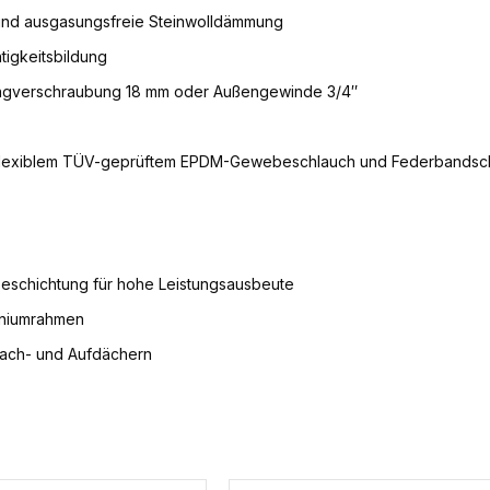
nd ausgasungsfreie Steinwolldämmung
igkeitsbildung
ringverschraubung 18 mm oder Außengewinde 3/4″
t flexiblem TÜV-geprüftem EPDM-Gewebeschlauch und Federbandsche
Beschichtung für hohe Leistungsausbeute
miniumrahmen
Flach- und Aufdächern