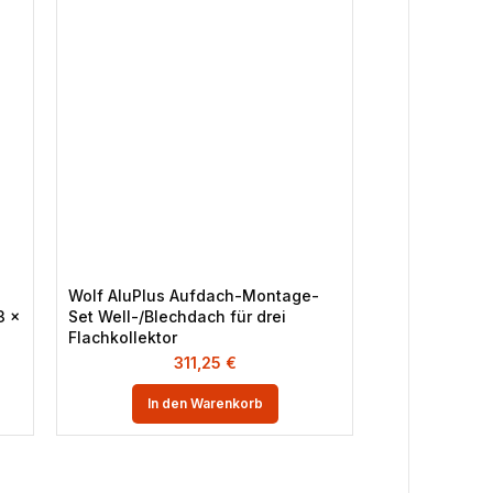
Wolf AluPlus Aufdach-Montage-
Wolf CHT-Mon
3 x
Set Well-/Blechdach für drei
Luft/Wasser
Flachkollektor
Haustechnikz
311,25
€
1
In den Warenkorb
In 