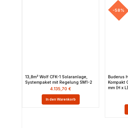
-58%
13,8m² Wolf CFK-1 Solaranlage,
Buderus H
Systempaket mit Regelung SM1-2
Kompakt 
mm (H x L
4.135,70
€
In den Warenkorb