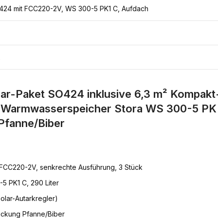
424 mit FCC220-2V, WS 300-5 PK1 C, Aufdach
2
ar-Paket SO424 inklusive 6,3 m² Kompakt-
Warmwasserspeicher Stora WS 300-5 PK 
Pfanne/Biber
FCC220-2V, senkrechte Ausführung, 3 Stück
 PK1 C, 290 Liter
olar-Autarkregler)
eckung Pfanne/Biber