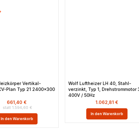
eizkörper Vertikal-
Wolf Luftheizer LH 40, Stahl-
CV-Plan Typ 21 2400×300
verzinkt, Typ 1, Drehstrommotor 
)
400V / 50Hz
661,40
€
1.062,81
€
1.594,60
€
In den Warenkorb
In den Warenkorb