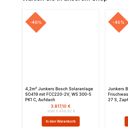
-40%
-45%
4,2m² Junkers Bosch Solaranlage
Junkers 
SO419 mit FCC220-2V, WS 300-5
Frischwas
PK1 C, Aufdach
27 S, Zap
3.817,10
€
6.459,92
€
In den Warenkorb