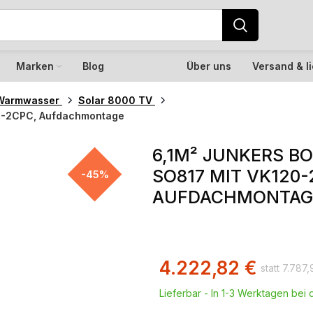
Marken
Blog
Über uns
Versand & l
Warmwasser
Solar 8000 TV
20-2CPC, Aufdachmontage
6,1M² JUNKERS B
SO817 MIT VK120-
-45%
AUFDACHMONTAG
4.222,82
€
7.787
Lieferbar - In 1-3 Werktagen bei d