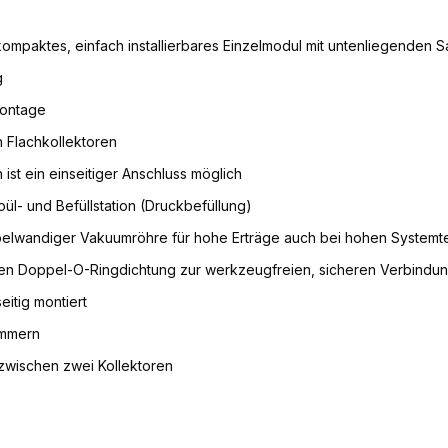
ompaktes, einfach installierbares Einzelmodul mit untenliegenden 
g
montage
n Flachkollektoren
 ist ein einseitiger Anschluss möglich
Spül- und Befüllstation (Druckbefüllung)
pelwandiger Vakuumröhre für hohe Erträge auch bei hohen System
den Doppel-O-Ringdichtung zur werkzeugfreien, sicheren Verbindu
eitig montiert
ammern
zwischen zwei Kollektoren