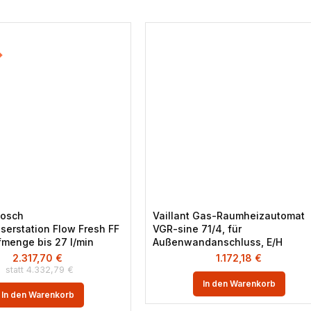
Bosch
Vaillant Gas-Raumheizautomat
serstation Flow Fresh FF
VGR-sine 71/4, für
fmenge bis 27 l/min
Außenwandanschluss, E/H
2.317,70
€
1.172,18
€
4.332,79
€
In den Warenkorb
In den Warenkorb