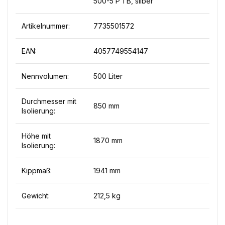
500-5 P 1 B, silber
Artikelnummer:
7735501572
EAN:
4057749554147
Nennvolumen:
500 Liter
Durchmesser mit
850 mm
Isolierung:
Höhe mit
1870 mm
Isolierung:
Kippmaß:
1941 mm
Gewicht:
212,5 kg