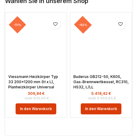
Wählen Sie in unserem Shop
-51%
-43%
Viessmann Heizkörper Typ
Buderus GB212-50, K60S,
33 200×1200 mm (H x L),
Gas-Brennwertkessel, RC310,
Planheizkörper Universal
HS32, L/LL
306,84
€
5.418,42
€
633,00
€
9.656,85
€
In den Warenkorb
In den Warenkorb