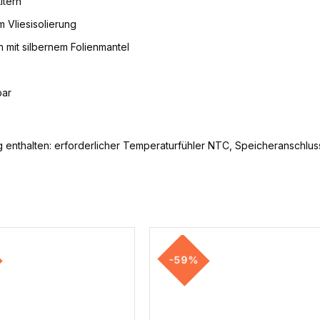
itern
 Vliesisolierung
 mit silbernem Folienmantel
bar
ng enthalten: erforderlicher Temperaturfühler NTC, Speicheranschlus
-59%