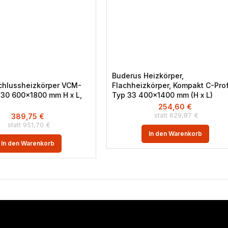
Buderus Heizkörper,
chlussheizkörper VCM-
Flachheizkörper, Kompakt C-Prof
p 30 600×1800 mm H x L,
Typ 33 400×1400 mm (H x L)
254,60
€
629,87
€
389,75
€
951,70
€
In den Warenkorb
In den Warenkorb