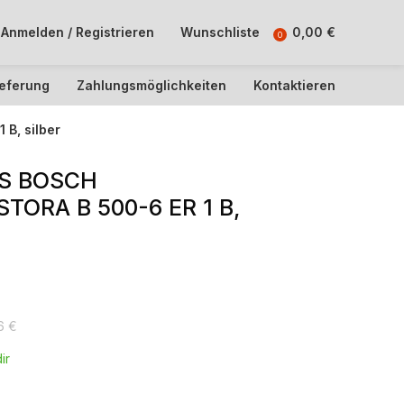
Anmelden / Registrieren
Wunschliste
0,00
€
0
ieferung
Zahlungsmöglichkeiten
Kontaktieren
 B, silber
RS BOSCH
TORA B 500-6 ER 1 B,
66
€
ir