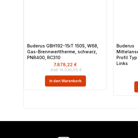
Buderus GBH192-15iT 150S, W68,
Buderus
Gas-Brennwerttherme, schwarz,
Mittelans
PNR400, RC310
Profil Ty
Links
7.878,22
€
14.036,05
€
In den Warenkorb