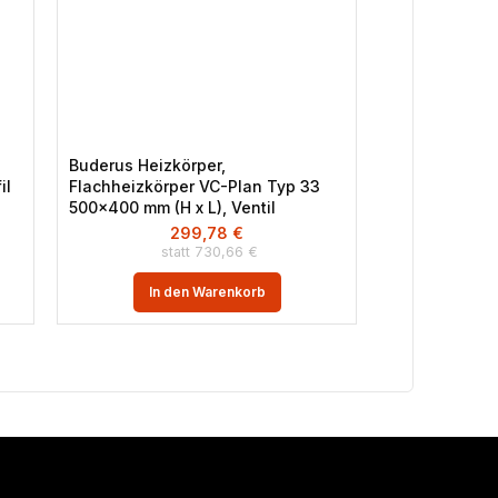
Buderus Heizkörper,
Wolf Luftheiz
il
Flachheizkörper VC-Plan Typ 33
verzinkt, D (v
500×400 mm (H x L), Ventil
230V / 50Hz
299,78
€
1
730,66
€
In 
In den Warenkorb