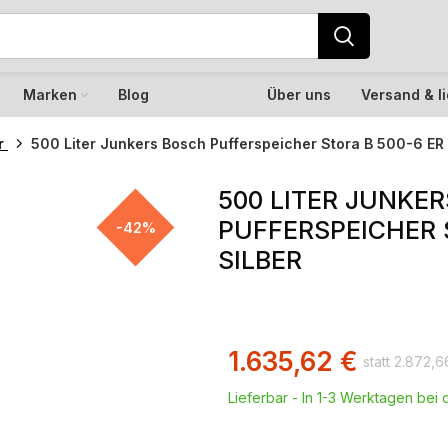
Marken
Blog
Über uns
Versand & l
er
500 Liter Junkers Bosch Pufferspeicher Stora B 500-6 ER 1
500 LITER JUNKE
PUFFERSPEICHER S
-42%
SILBER
1.635,62
€
2.872,
Lieferbar - In 1-3 Werktagen bei d