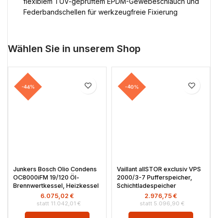
flexiblem TÜV-geprüftem EPDM-Gewebeschlauch und
Federbandschellen für werkzeugfreie Fixierung
Wählen Sie in unserem Shop
-44%
-40%
Junkers Bosch Olio Condens
Vaillant allSTOR exclusiv VPS
OC8000iFM 19/120 Öl-
2000/3-7 Pufferspeicher,
Brennwertkessel, Heizkessel
Schichtladespeicher
6.075,02
€
2.976,75
€
11.042,01
€
5.096,90
€