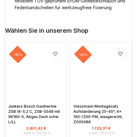
flexiblem TÜV-geprüftem EPDM-Gewebeschlauch und
Federbandschellen für werkzeugfreie Fixierung
Wählen Sie in unserem Shop
-42%
-35%
Junkers Bosch Gastherme
Viessmann Montagesatz
ZSB 14-5.2 C, ZSB-S548 mit
Aufständerung 25-45°, 4x
SK160-5, Abgas Dach schw
100-/200-FM, waagerecht,
L/LL
Z005486
3.801,42
€
1.133,37
€
6.730,05
€
1.766,10
€