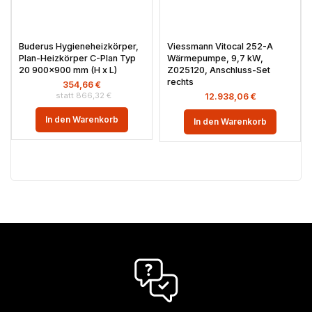
Buderus Hygieneheizkörper,
Viessmann Vitocal 252-A
Plan-Heizkörper C-Plan Typ
Wärmepumpe, 9,7 kW,
20 900×900 mm (H x L)
Z025120, Anschluss-Set
rechts
354,66
€
866,32
€
12.938,06
€
In den Warenkorb
In den Warenkorb