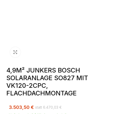
Klick zum Vergrößern
4,9M² JUNKERS BOSCH
SOLARANLAGE SO827 MIT
VK120-2CPC,
FLACHDACHMONTAGE
3.503,50
€
6.470,03
€