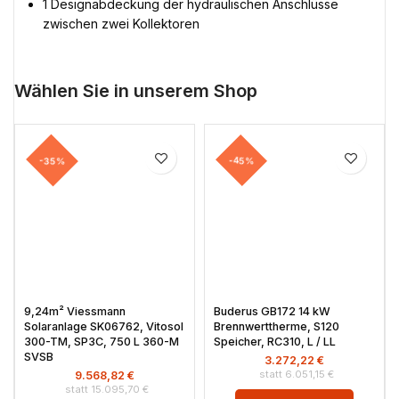
1 Designabdeckung der hydraulischen Anschlüsse
zwischen zwei Kollektoren
Wählen Sie in unserem Shop
-35%
-45%
9,24m² Viessmann
Buderus GB172 14 kW
Solaranlage SK06762, Vitosol
Brennwerttherme, S120
300-TM, SP3C, 750 L 360-M
Speicher, RC310, L / LL
SVSB
3.272,22
€
6.051,15
€
9.568,82
€
15.095,70
€