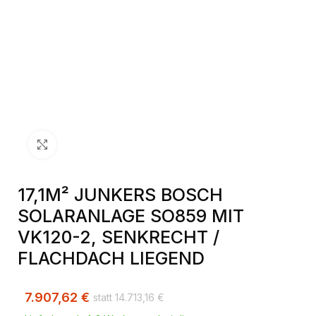
Klick zum Vergrößern
17,1M² JUNKERS BOSCH
SOLARANLAGE SO859 MIT
VK120-2, SENKRECHT /
FLACHDACH LIEGEND
7.907,62
€
14.713,16
€