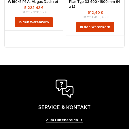
W160-5 P1 A, Abgas Dach rot
Plan Typ 33 400×1800 mm (H
x L)
5.222,42
€
7.928,97
€
612,40
€
1.493,45
€
In den Warenkorb
In den Warenkorb
SERVICE & KONTAKT
Zum Hilfebereich