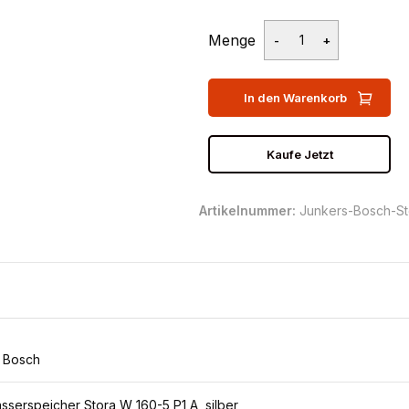
Menge
In den Warenkorb
Kaufe Jetzt
Artikelnummer:
Junkers-Bosch-St
 Bosch
serspeicher Stora W 160-5 P1 A, silber