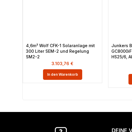
4,6m² Wolf CFK-1 Solaranlage mit
Junkers 
300 Liter SEM-2 und Regelung
GC8000iF
SM2-2
HS25/6, A
3.103,76
€
In den Warenkorb
DEINE 