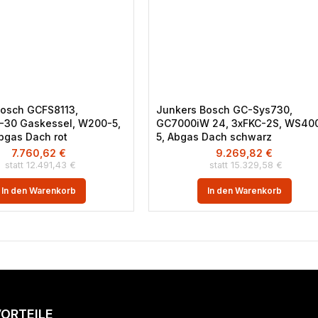
Bosch GCFS8113,
Junkers Bosch GC-Sys730,
-30 Gaskessel, W200-5,
GC7000iW 24, 3xFKC-2S, WS40
bgas Dach rot
5, Abgas Dach schwarz
7.760,62
€
9.269,82
€
12.491,43
€
15.329,58
€
In den Warenkorb
In den Warenkorb
VORTEILE