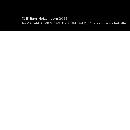
Billiger-Heizen.com
2025
F&M GmbH (HRB 31389, DE 306468471). Alle Rechte vorbehalten.