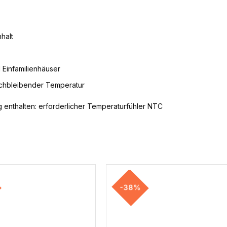
nhalt
 Einfamilienhäuser
eichbleibender Temperatur
ng enthalten: erforderlicher Temperaturfühler NTC
-38%