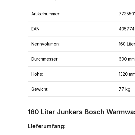
Artikelnummer:
773550
EAN:
405774
Nennvolumen:
160 Lite
Durchmesser:
600 mm
Höhe:
1320 m
Gewicht:
77 kg
160 Liter Junkers Bosch Warmwas
Lieferumfang: