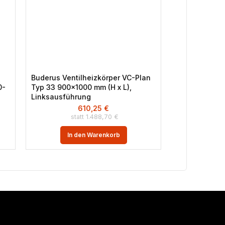
Buderus Ventilheizkörper VC-Plan
Buderus HZG-
0-
Typ 33 900×1000 mm (H x L),
Heizungsunte
Linksausführung
610,25
€
1.488,70
€
In 
In den Warenkorb