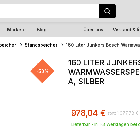
Marken
Blog
Über uns
Versand & l
peicher
Standspeicher
160 Liter Junkers Bosch Warmwas
160 LITER JUNKE
WARMWASSERSPEIC
-50%
A, SILBER
978,04
€
1.977,78
€
Lieferbar - In 1-3 Werktagen bei d