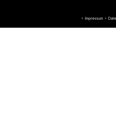
⚬
Impressum
⚬
Date