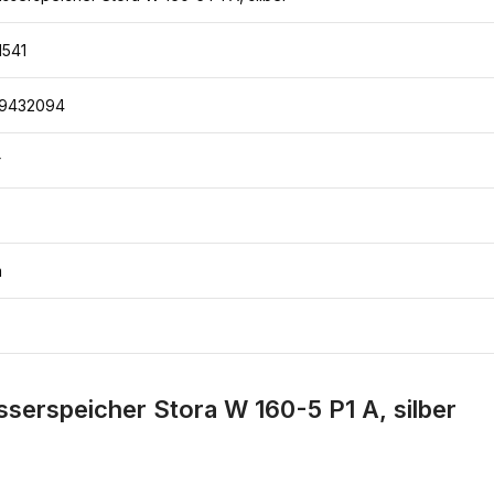
1541
9432094
r
m
serspeicher Stora W 160-5 P1 A, silber