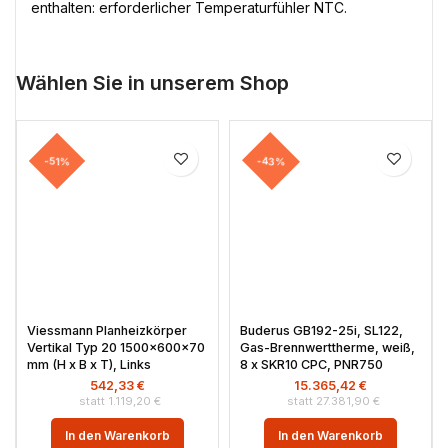
enthalten: erforderlicher Temperaturfühler NTC.
Wählen Sie in unserem Shop
-51%
-43%
Viessmann Planheizkörper
Buderus GB192-25i, SL122,
Vertikal Typ 20 1500x600x70
Gas-Brennwerttherme, weiß,
mm (H x B x T), Links
8 x SKR10 CPC, PNR750
542,33
€
15.365,42
€
1.119,20
€
27.381,90
€
In den Warenkorb
In den Warenkorb