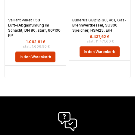
Vaillant Paket 1.53
Buderus GB212-30, K61, Gas-
Luft-/Abgasführung im
Brennwertkessel, SU300
Schacht, DN 80, starr, 60/100
Speicher, HSM25, E/H
PP
6.437,62
€
11.471,60
€
1.062,81
€
1.606,50
€
In den Warenkorb
In den Warenkorb