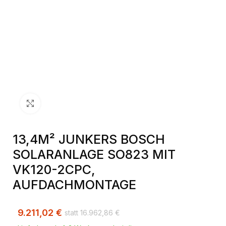
Klick zum Vergrößern
13,4M² JUNKERS BOSCH
SOLARANLAGE SO823 MIT
VK120-2CPC,
AUFDACHMONTAGE
9.211,02
€
16.962,86
€