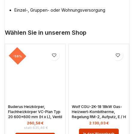
Einzel-, Gruppen- oder Wohnungsversorgung
Wählen Sie in unserem Shop
-58%
Buderus Heizkörper,
Wolf CGU-2K-18 18kW Gas-
Flachheizkörper VC-Plan Typ
Heizwert-Kombitherme,
20 600×600 mm (H x L), Ventil
Regelung RM-2, Aufputz, E / H
260,58
€
2.130,03
€
635,46
€
In den Warenkorb