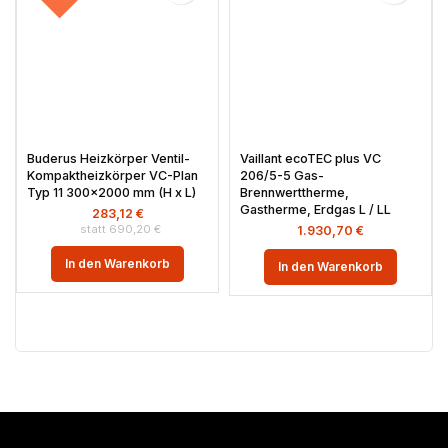
Buderus Heizkörper Ventil-
Vaillant ecoTEC plus VC
Kompaktheizkörper VC-Plan
206/5-5 Gas-
Typ 11 300×2000 mm (H x L)
Brennwerttherme,
Gastherme, Erdgas L / LL
283,12
€
690,20
€
1.930,70
€
In den Warenkorb
In den Warenkorb