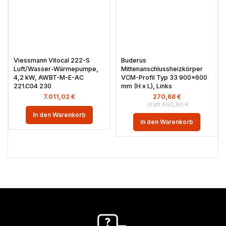
Viessmann Vitocal 222-S
Buderus
Luft/Wasser-Wärmepumpe,
Mittenanschlussheizkörper
4,2 kW, AWBT-M-E-AC
VCM-Profil Typ 33 900×600
221.C04 230
mm (H x L), Links
7.011,02
€
270,68
€
660,80
€
In den Warenkorb
In den Warenkorb