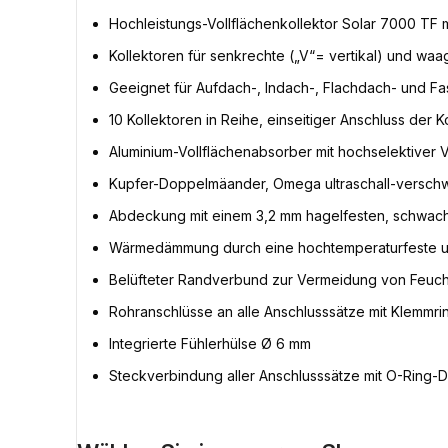
Hochleistungs-Vollflächenkollektor Solar 7000 TF 
Kollektoren für senkrechte („V“= vertikal) und wa
Geeignet für Aufdach-, Indach-, Flachdach- und 
10 Kollektoren in Reihe, einseitiger Anschluss der Ko
Aluminium-Vollflächenabsorber mit hochselektive
Kupfer-Doppelmäander, Omega ultraschall-verschw
Abdeckung mit einem 3,2 mm hagelfesten, schwach 
Wärmedämmung durch eine hochtemperaturfeste u
Belüfteter Randverbund zur Vermeidung von Feucht
Rohranschlüsse an alle Anschlusssätze mit Klemm
Integrierte Fühlerhülse Ø 6 mm
Steckverbindung aller Anschlusssätze mit O-Ring-Di