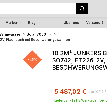
Marken
Blog
Über uns
Versand & l
Warmwasser
Solar 7000 TF
-2V, Flachdach mit Beschwerungswannen
10,2M² JUNKERS 
SO742, FT226-2V
-45%
BESCHWERUNGS
5.487,02
€
10.119,
Lieferbar - In 1-3 Werktagen bei d