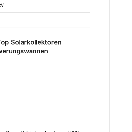
2V
op Solarkollektoren
hwerungswannen