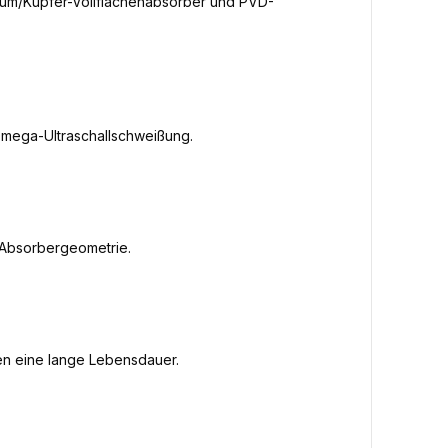
inium/Kupfer-Vollflächenabsorber und PVD-
Omega-Ultraschallschweißung.
-Absorbergeometrie.
en eine lange Lebensdauer.