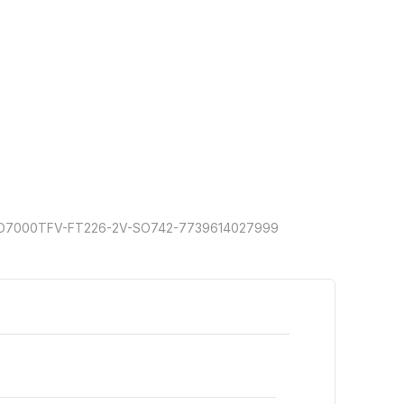
SO7000TFV-FT226-2V-SO742-7739614027999