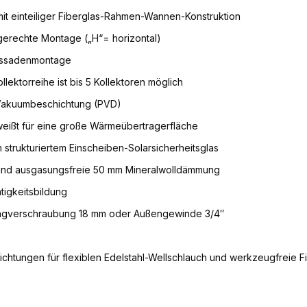
mit einteiliger Fiberglas-Rahmen-Wannen-Konstruktion
agerechte Montage („H“= horizontal)
Fassadenmontage
llektorreihe ist bis 5 Kollektoren möglich
r Vakuumbeschichtung (PVD)
eißt für eine große Wärmeübertragerfläche
strukturiertem Einscheiben-Solarsicherheitsglas
nd ausgasungsfreie 50 mm Mineralwolldämmung
igkeitsbildung
ringverschraubung 18 mm oder Außengewinde 3/4″
chtungen für flexiblen Edelstahl-Wellschlauch und werkzeugfreie Fix