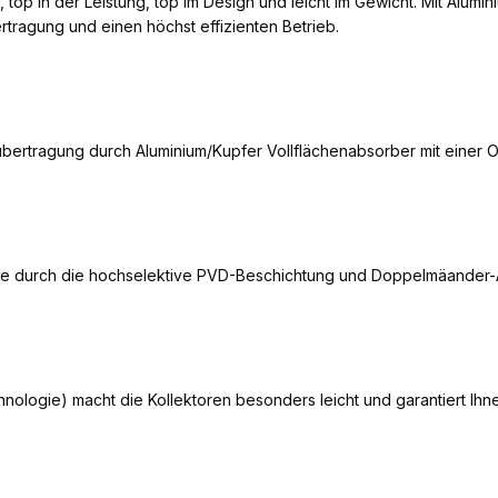
op in der Leistung, top im Design und leicht im Gewicht. Mit Alum
tragung und einen höchst effizienten Betrieb.
bertragung durch Aluminium/Kupfer Vollflächenabsorber mit einer 
werte durch die hochselektive PVD-Beschichtung und Doppelmäander
ologie) macht die Kollektoren besonders leicht und garantiert Ihn