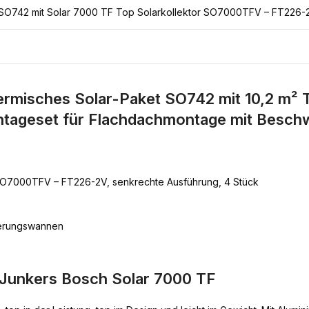
 SO742 mit Solar 7000 TF Top Solarkollektor SO7000TFV – FT226-
rmisches Solar-Paket SO742 mit 10,2 m² T
ageset für Flachdachmontage mit Besc
r SO7000TFV – FT226-2V, senkrechte Ausführung, 4 Stück
werungswannen
 Junkers Bosch Solar 7000 TF