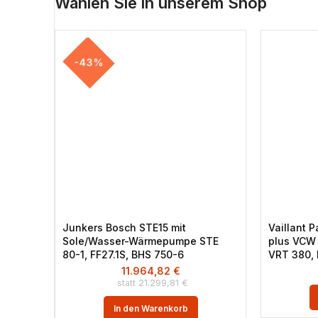
Wählen Sie in unserem Shop
-43%
Junkers Bosch STE15 mit
Vaillant 
Sole/Wasser-Wärmepumpe STE
plus VCW
80-1, FF27.1S, BHS 750-6
VRT 380, 
11.964,82
€
21.299,81
€
In den Warenkorb