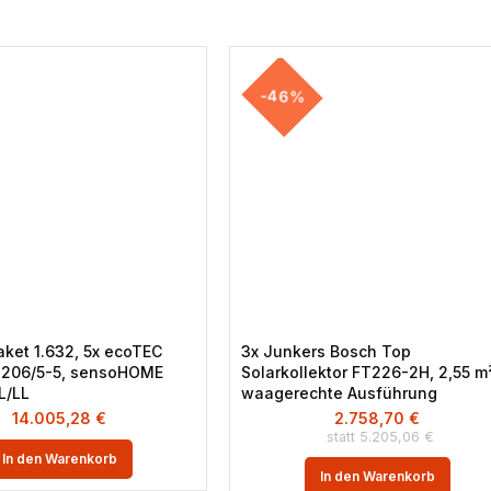
-46%
Paket 1.632, 5x ecoTEC
3x Junkers Bosch Top
 206/5-5, sensoHOME
Solarkollektor FT226-2H, 2,55 m²
L/LL
waagerechte Ausführung
14.005,28
€
2.758,70
€
5.205,06
€
In den Warenkorb
In den Warenkorb