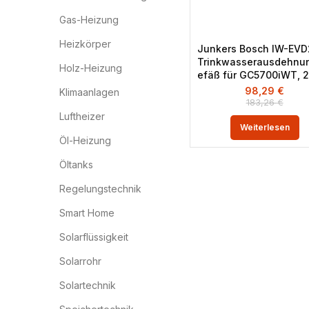
Gas-Heizung
Heizkörper
Junkers Bosch IW-EVD
Trinkwasserausdehnu
Holz-Heizung
efäß für GC5700iWT, 2
98,29
€
Klimaanlagen
183,26
€
Luftheizer
Weiterlesen
Öl-Heizung
Öltanks
Regelungstechnik
Smart Home
Solarflüssigkeit
Solarrohr
Solartechnik