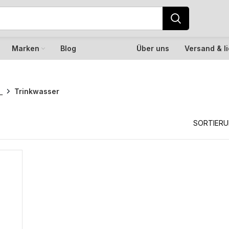
Marken
Blog
Über uns
Versand & l
h
Trinkwasser
SORTIER