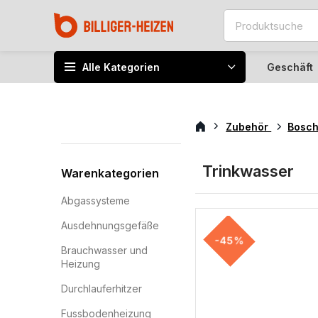
Alle Kategorien
Geschäft
Zubehör
Bosc
Trinkwasser
Warenkategorien
Abgassysteme
Ausdehnungsgefäße
-45%
Brauchwasser und
Heizung
Durchlauferhitzer
Fussbodenheizung