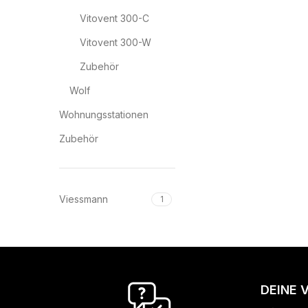
Vitovent 300-C
Vitovent 300-W
Zubehör
Wolf
Wohnungsstationen
Zubehör
Viessmann
1
DEINE 