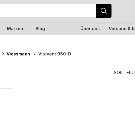
Marken
Blog
Über uns
Versand & l
Viessmann
Vitovent 050-D
D
SORTIER