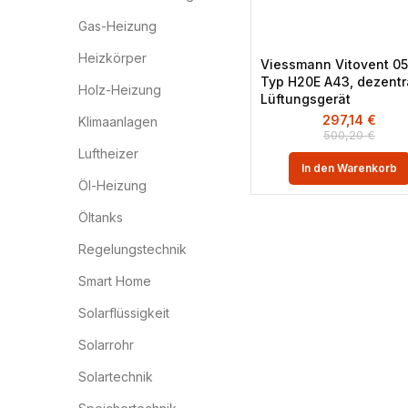
Gas-Heizung
Heizkörper
Viessmann Vitovent 05
Typ H20E A43, dezentr
Holz-Heizung
Lüftungsgerät
297,14
€
Klimaanlagen
500,20
€
Luftheizer
In den Warenkorb
Öl-Heizung
Öltanks
Regelungstechnik
Smart Home
Solarflüssigkeit
Solarrohr
Solartechnik